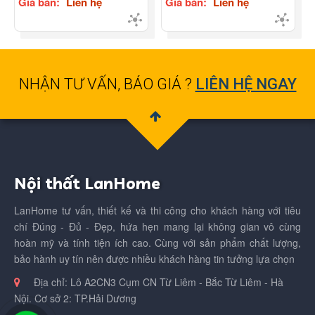
Giá bán:
Liên hệ
Giá bán:
Liên hệ
NHẬN TƯ VẤN, BÁO GIÁ ?
LIÊN HỆ NGAY
Nội thất LanHome
LanHome tư vấn, thiết kế và thi công cho khách hàng với tiêu
chí Đúng - Đủ - Đẹp, hứa hẹn mang lại không gian vô cùng
hoàn mỹ và tính tiện ích cao. Cùng với sản phẩm chất lượng,
bảo hành uy tín nên được nhiều khách hàng tin tưởng lựa chọn
Địa chỉ:
Lô A2CN3 Cụm CN Từ Liêm - Bắc Từ Liêm - Hà
Nội. Cơ sở 2: TP.Hải Dương