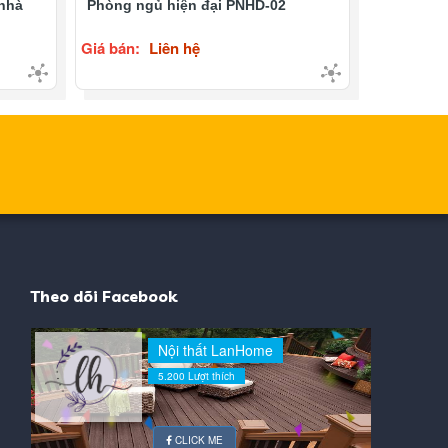
 nhà
Phòng ngủ hiện đại PNHD-02
Giá bán:
Liên hệ
Theo dõi Facebook
Nội thất LanHome
5.200 Lượt thích
CLICK ME