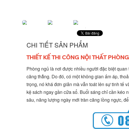
CHI TIẾT SẢN PHẨM
THIẾT KẾ THI CÔNG NỘI THẤT PHÒN
Phòng ngủ là nơi được nhiều người đặc biệt quan t
căng thẳng. Do đó, có một không gian ấm áp, thoải
trọng, nó khá đơn giản mà vẫn toát lên sự tinh tế
kệ sách ngay gần cửa sổ. Buổi sáng chỉ cần kéo nh
sâu, năng lượng ngày mới tràn căng lồng ngực, để