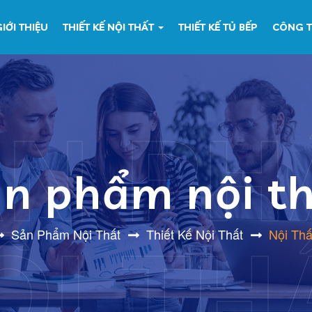
IỚI THIỆU
THIẾT KẾ NỘI THẤT
THIẾT KẾ TỦ BẾP
CÔNG T
ẢN PH
n phẩm nội t
Sản Phẩm Nội Thất
Thiết Kế Nội Thất
Nội Th
ỘI TH