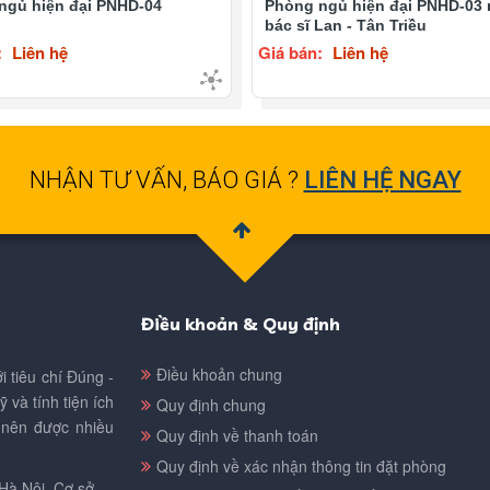
ngủ hiện đại PNHD-04
Phòng ngủ hiện đại PNHD-03
bác sĩ Lan - Tân Triều
:
Liên hệ
Giá bán:
Liên hệ
NHẬN TƯ VẤN, BÁO GIÁ ?
LIÊN HỆ NGAY
Điều khoản & Quy định
Điều khoản chung
i tiêu chí Đúng -
và tính tiện ích
Quy định chung
 nên được nhiều
Quy định về thanh toán
Quy định về xác nhận thông tin đặt phòng
Hà Nội. Cơ sở