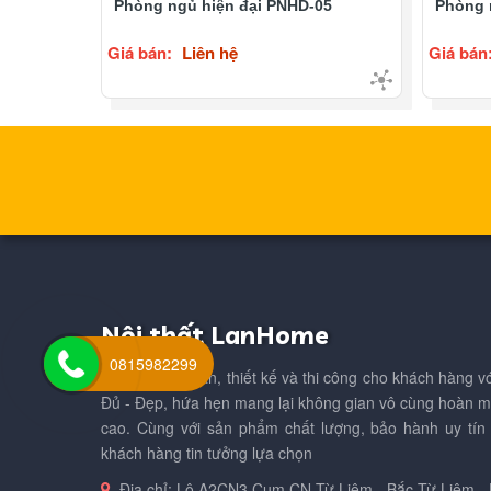
ại PNHD-
Phòng ngủ hiện đại PNHD-05
Phòng 
Giá bán:
Liên hệ
Giá bán
Nội thất LanHome
0815982299
LanHome tư vấn, thiết kế và thi công cho khách hàng vớ
Đủ - Đẹp, hứa hẹn mang lại không gian vô cùng hoàn mỹ 
cao. Cùng với sản phẩm chất lượng, bảo hành uy tín
khách hàng tin tưởng lựa chọn
Địa chỉ:
Lô A2CN3 Cụm CN Từ Liêm - Bắc Từ Liêm - 