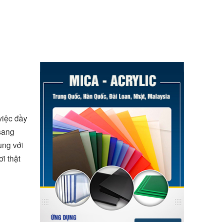
việc đầy
 sang
ùng với
i thật