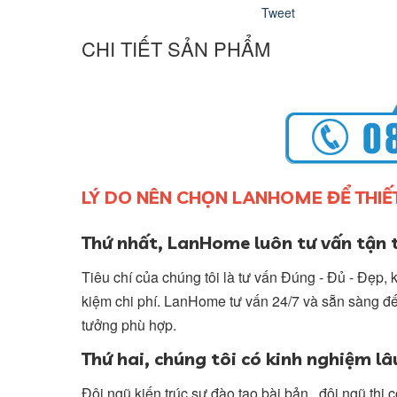
Tweet
CHI TIẾT SẢN PHẨM
LÝ DO NÊN CHỌN LANHOME ĐỂ THIẾ
Thứ nhất, LanHome luôn tư vấn tận t
Tiêu chí của chúng tôi là tư vấn Đúng - Đủ - Đẹp
kiệm chi phí. LanHome tư vấn 24/7 và sẵn sàng đế
tưởng phù hợp.
Thứ hai, chúng tôi có kinh nghiệm l
Đội ngũ kiến trúc sư đào tạo bài bản, đội ngũ thi