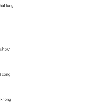
hài lòng
uất xứ
i công
t không