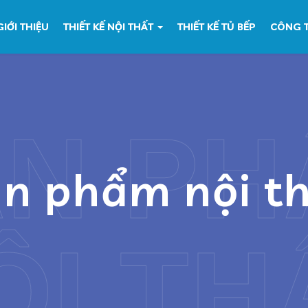
GIỚI THIỆU
THIẾT KẾ NỘI THẤT
THIẾT KẾ TỦ BẾP
CÔNG T
ẢN PH
n phẩm nội t
ỘI TH