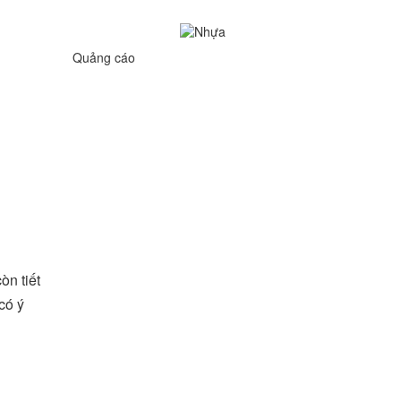
Quảng cáo
òn tiết
có ý
,