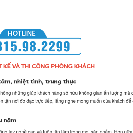
T KẾ VÀ THI CÔNG PHÒNG KHÁCH
âm, nhiệt tình, trung thực
, không những giúp khách hàng sở hữu không gian ấn tượng mà c
n tận nơi đo đạc trực tiếp, lắng nghe mong muốn của khách để 
âu năm
 công tay nghề cao và luôn tận tâm trong mọi sản phẩm. Hơn nữa