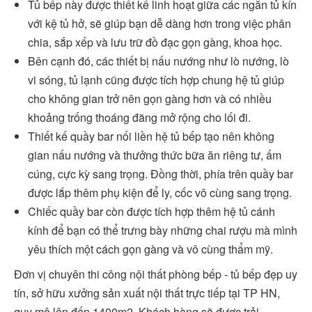
Tủ bếp này được thiết kế linh hoạt giữa các ngăn tủ kín
với kệ tủ hở, sẽ giúp bạn dễ dàng hơn trong việc phân
chia, sắp xếp và lưu trữ đồ đạc gọn gàng, khoa học.
Bên cạnh đó, các thiết bị nấu nướng như lò nướng, lò
vi sóng, tủ lạnh cũng được tích hợp chung hệ tủ giúp
cho không gian trở nên gọn gàng hơn và có nhiều
khoảng trống thoáng đãng mở rộng cho lối đi.
Thiết kế quầy bar nối liền hệ tủ bếp tạo nên không
gian nấu nướng và thưởng thức bữa ăn riêng tư, ấm
cúng, cực kỳ sang trọng. Đồng thời, phía trên quầy bar
được lắp thêm phụ kiện để ly, cốc vô cùng sang trọng.
Chiếc quầy bar còn được tích hợp thêm hệ tủ cánh
kính để bạn có thể trưng bày những chai rượu mà mình
yêu thích một cách gọn gàng và vô cùng thẩm mỹ.
Đơn vị chuyên thi công nội thất phòng bếp - tủ bếp đẹp uy
tín, sở hữu xưởng sản xuất nội thất trực tiếp tại TP HN,
quy mô lên đến 1400m2. Khách hàng sẽ được trải