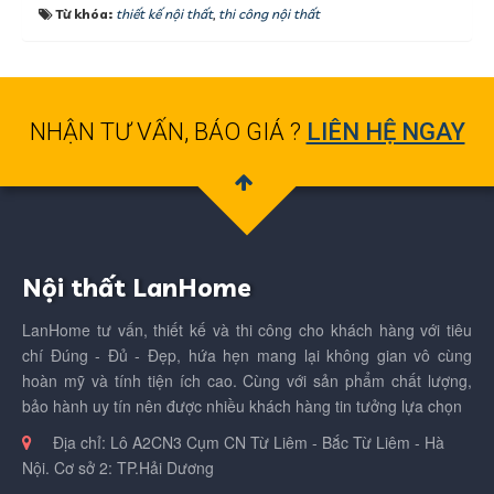
Từ khóa:
thiết kế nội thất
,
thi công nội thất
NHẬN TƯ VẤN, BÁO GIÁ ?
LIÊN HỆ NGAY
Nội thất LanHome
LanHome tư vấn, thiết kế và thi công cho khách hàng với tiêu
chí Đúng - Đủ - Đẹp, hứa hẹn mang lại không gian vô cùng
hoàn mỹ và tính tiện ích cao. Cùng với sản phẩm chất lượng,
bảo hành uy tín nên được nhiều khách hàng tin tưởng lựa chọn
Địa chỉ:
Lô A2CN3 Cụm CN Từ Liêm - Bắc Từ Liêm - Hà
Nội. Cơ sở 2: TP.Hải Dương