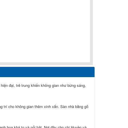
iện đại, trẻ trung khiến không gian như bừng sáng,
g trí cho không gian thêm xinh xắn. Sàn nhà bằng gỗ
anh hoa khá to và nổi bật. Nơi đây cho chị Huyền và