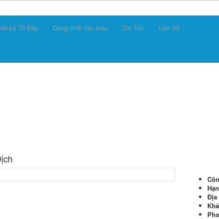
iết kế Tủ Bếp
Công trình tiêu biểu
Tin Tức
Liên hệ
Dịch
Côn
Hạn
Địa
Khá
Pho