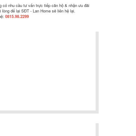
 có nhu cầu tư vấn trực tiếp căn hộ & nhận ưu đãi
i lòng để lại SĐT - Lan Home sẽ liên hệ lại.
hệ:
0815.98.2299