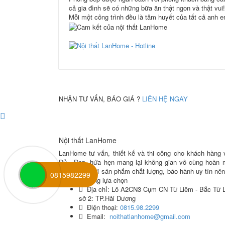
cả gia đình sẽ có những bữa ăn thật ngon và thật vui!
Mỗi một công trình đều là tâm huyết của tất cả anh 
NHẬN TƯ VẤN, BÁO GIÁ ?
LIÊN HỆ NGAY
Nội thất LanHome
LanHome tư vấn, thiết kế và thi công cho khách hàng v
Đủ - Đẹp, hứa hẹn mang lại không gian vô cùng hoàn m
cao. Cùng với sản phẩm chất lượng, bảo hành uy tín nê
0815982299
hàng tin tưởng lựa chọn
Địa chỉ:
Lô A2CN3 Cụm CN Từ Liêm - Bắc Từ L
sở 2: TP.Hải Dương
Điện thoại:
0815.98.2299
Email:
noithatlanhome@gmail.com