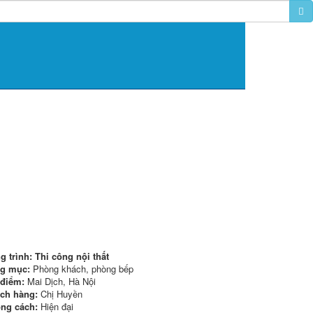
g trình: Thi công nội thất
g mục:
Phòng khách, phòng bếp
 điểm:
Mai Dịch, Hà Nội
ch hàng:
Chị Huyền
ng cách:
Hiện đại