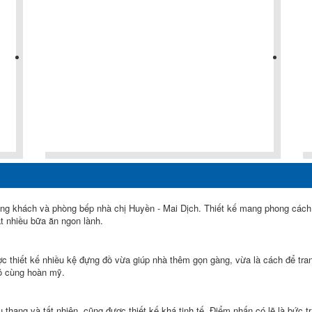
ng khách và phòng bếp nhà chị Huyền - Mai Dịch. Thiết kế mang phong cách h
t nhiều bữa ăn ngon lành.
 thiết kế nhiều kệ đựng đồ vừa giúp nhà thêm gọn gàng, vừa là cách để tran
vô cùng hoàn mỹ.
ang và tất nhiên, cũng được thiết kế khá tinh tế. Điểm nhấn có lẽ là bức tr